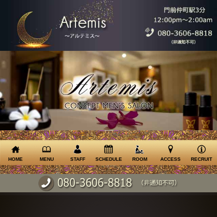
HOME
MENU
STAFF
SCHEDULE
ROOM
ACCESS
RECRUIT