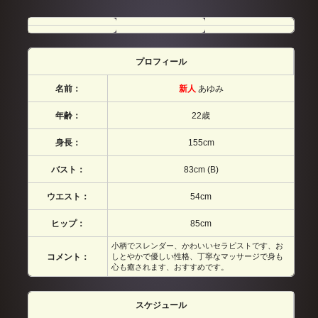
プロフィール
名前：
新人
あゆみ
年齢：
22歳
身長：
155cm
バスト：
83cm (B)
ウエスト：
54cm
ヒップ：
85cm
小柄でスレンダー、かわいいセラピストです、お
コメント：
しとやかで優しい性格、丁寧なマッサージで身も
心も癒されます、おすすめです。
スケジュール