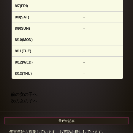
8/7(FRI)
-
8/8(SAT)
-
8/9(SUN)
-
8/10(MON)
-
8/11(TUE)
-
8/12(WED)
-
8/13(THU)
-
前の女の子へ
次の女の子へ
最近の記事
年末年始も営業しています、お電話お待ちしています。