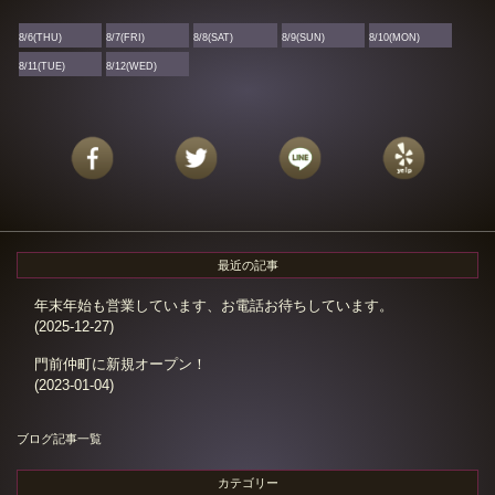
8/6(THU)
8/7(FRI)
8/8(SAT)
8/9(SUN)
8/10(MON)
8/11(TUE)
8/12(WED)
最近の記事
年末年始も営業しています、お電話お待ちしています。
(2025-12-27)
門前仲町に新規オープン！
(2023-01-04)
ブログ記事一覧
カテゴリー