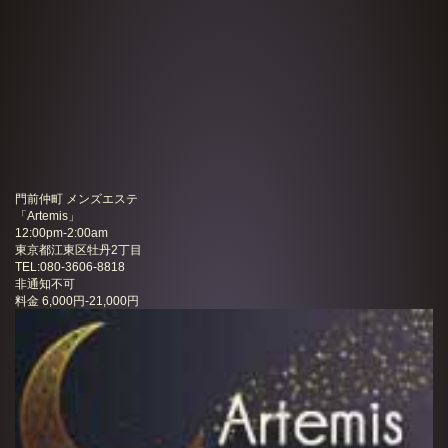
門前仲町 メンズエステ
「
Artemis
」
12:00pm-2:00am
東京都江東区牡丹2丁目
TEL:080-3606-8818
非通知不可
料金
6,000円-21,000円