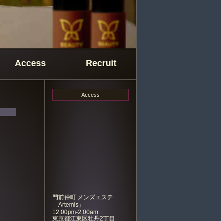
Access
Recruit
Access
門前仲町 メンズエステ
「
Artemis
」
12:00pm-2:00am
東京都江東区牡丹2丁目