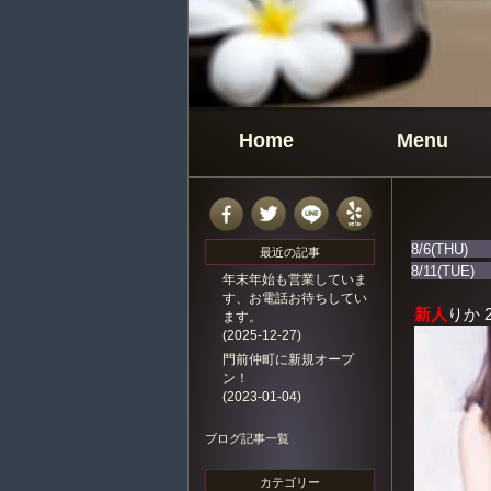
Home
Menu
8/6(THU)
最近の記事
8/11(TUE)
年末年始も営業していま
す、お電話お待ちしてい
新人
りか 
ます。
(2025-12-27)
門前仲町に新規オープ
ン！
(2023-01-04)
ブログ記事一覧
カテゴリー