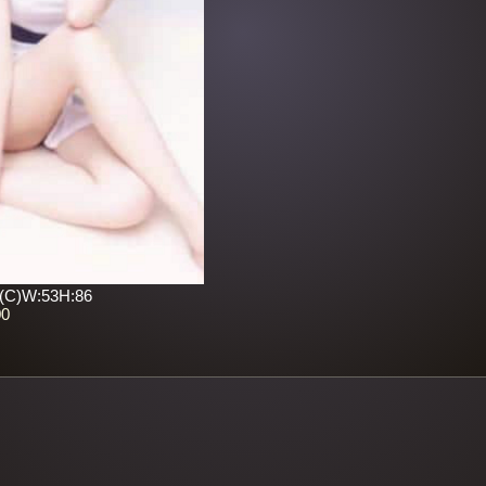
4(C)W:53H:86
00