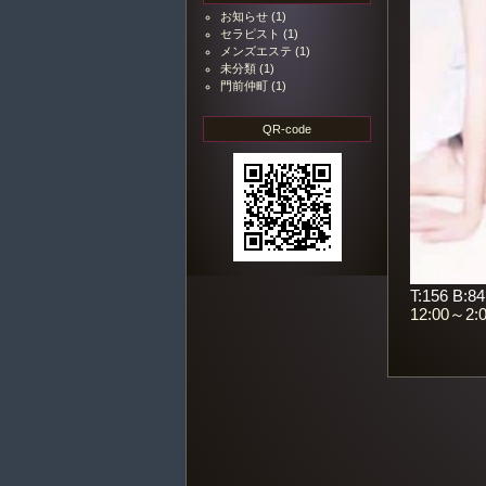
お知らせ
(1)
セラピスト
(1)
メンズエステ
(1)
未分類
(1)
門前仲町
(1)
QR-code
T:156 B:8
12:00～2: