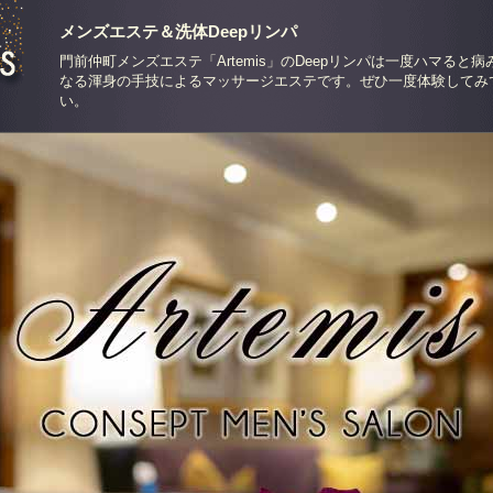
メンズエステ＆洗体Deepリンパ
門前仲町メンズエステ「Artemis」のDeepリンパは一度ハマると病
なる渾身の手技によるマッサージエステです。ぜひ一度体験してみ
い。